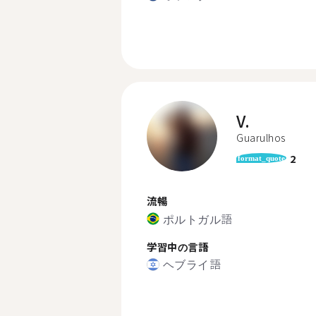
V.
Guarulhos
2
format_quote
流暢
ポルトガル語
学習中の言語
ヘブライ語