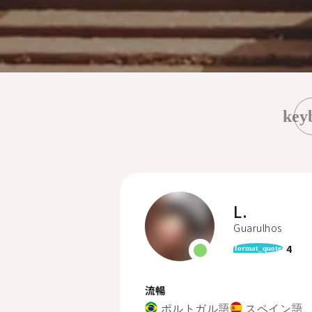
key
L.
Guarulhos
4
format_quote
流暢
ポルトガル語
スペイン語