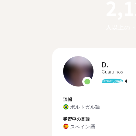
2,
人以上の
D.
Guarulhos
4
format_quote
流暢
ポルトガル語
学習中の言語
スペイン語