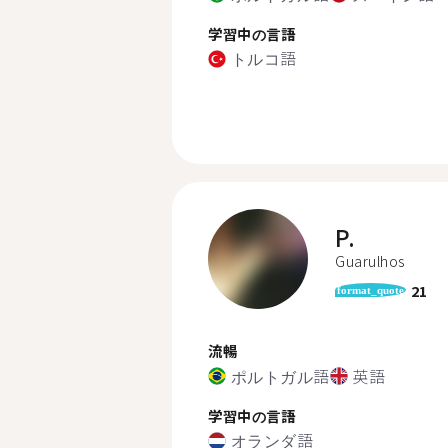
学習中の言語
トルコ語
P.
Guarulhos
21
format_quote
流暢
ポルトガル語
英語
学習中の言語
オランダ語