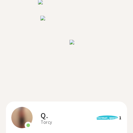
Q.
1
format_quote
Torcy