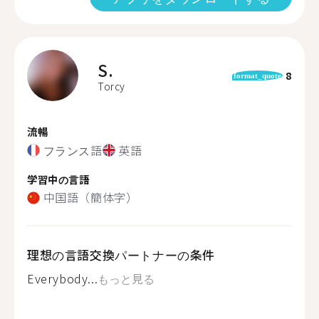
S.
8
format_quote
Torcy
流暢
フランス語
英語
学習中の言語
中国語（簡体字）
理想の言語交換パートナーの条件
Everybody...
もっと見る