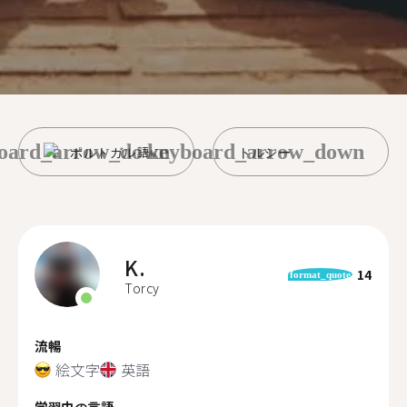
oard_arrow_down
keyboard_arrow_down
ポルトガル語
トルシー
K.
14
format_quote
Torcy
流暢
絵文字
英語
学習中の言語