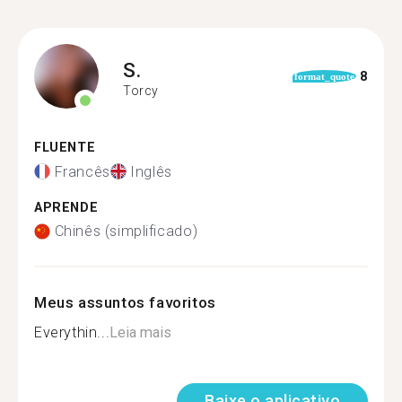
S.
8
format_quote
Torcy
FLUENTE
Francês
Inglês
APRENDE
Chinês (simplificado)
Meus assuntos favoritos
Everythin...
Leia mais
Baixe o aplicativo