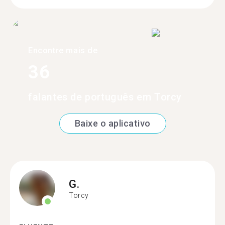
Encontre mais de
36
falantes de português em Torcy
Baixe o aplicativo
G.
Torcy