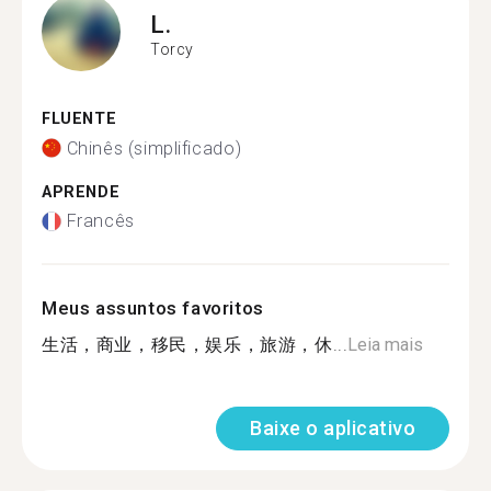
L.
Torcy
FLUENTE
Chinês (simplificado)
APRENDE
Francês
Meus assuntos favoritos
生活，商业，移民，娱乐，旅游，休...
Leia mais
Baixe o aplicativo