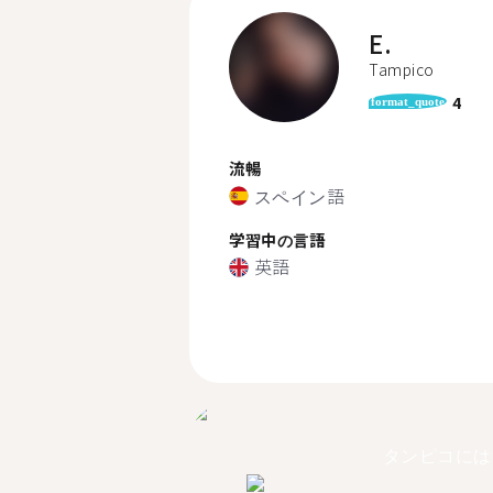
E.
Tampico
4
format_quote
流暢
スペイン語
学習中の言語
英語
タンピコには