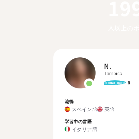
19
人以上の
N.
Tampico
8
format_quote
流暢
スペイン語
英語
学習中の言語
イタリア語