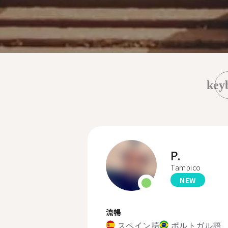
key
P.
Tampico
NEW
流暢
スペイン語
ポルトガル語