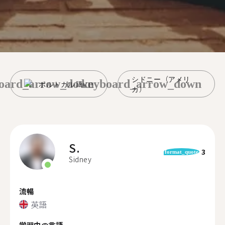
シドニー（アメリ
oard_arrow_down
keyboard_arrow_down
ポルトガル語
カ）
S.
3
format_quote
Sidney
流暢
英語
学習中の言語