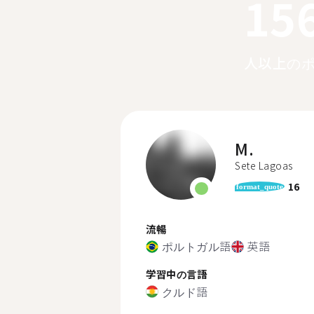
15
人以上の
M.
Sete Lagoas
16
format_quote
流暢
ポルトガル語
英語
学習中の言語
クルド語