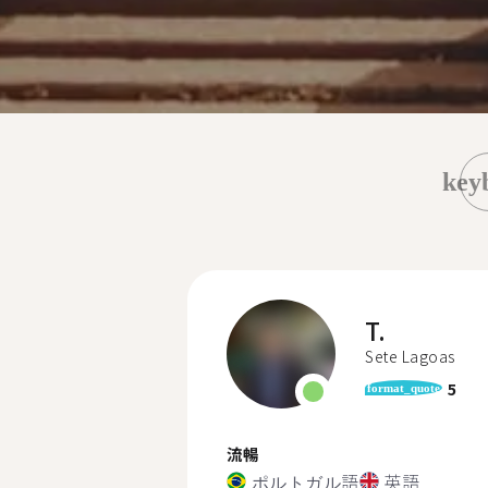
key
T.
Sete Lagoas
5
format_quote
流暢
ポルトガル語
英語