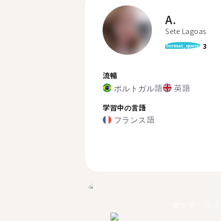
A.
Sete Lagoas
3
format_quote
流暢
ポルトガル語
英語
学習中の言語
フランス語
セッテ・ラゴ