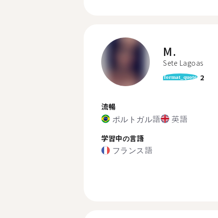
M.
Sete Lagoas
2
format_quote
流暢
ポルトガル語
英語
学習中の言語
フランス語