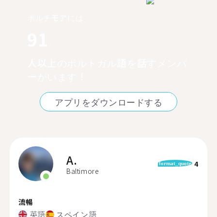
ボルチモアには
91
人以上のポルトガル語を話すメンバ
ーがいます！
アプリをダウンロードする
A.
4
format_quote
Baltimore
流暢
英語
スペイン語