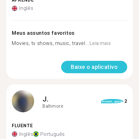
APRENDE
Inglês
Meus assuntos favoritos
Movies, tv shows, music, travel...
Leia mais
Baixe o aplicativo
J.
2
format_quote
Baltimore
FLUENTE
Inglês
Português