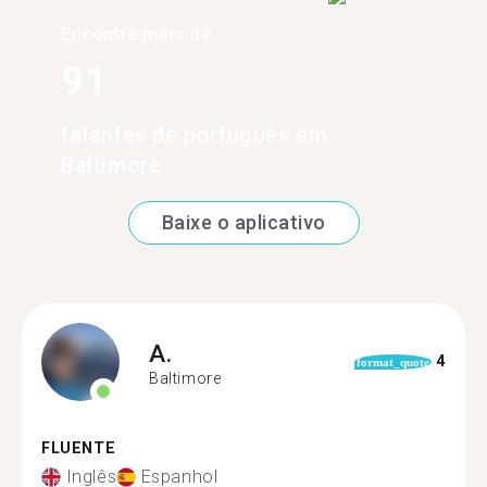
Encontre mais de
91
falantes de português em
Baltimore
Baixe o aplicativo
A.
4
format_quote
Baltimore
FLUENTE
Inglês
Espanhol