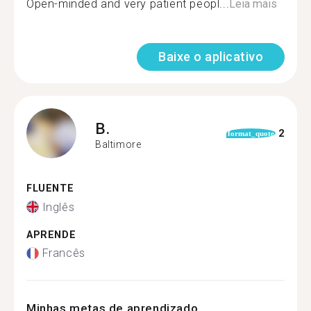
Open-minded and very patient peopl...
Leia mais
Baixe o aplicativo
B.
2
format_quote
Baltimore
FLUENTE
Inglês
APRENDE
Francês
Minhas metas de aprendizado