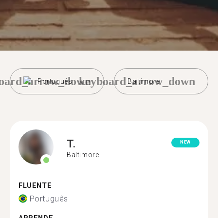
oard_arrow_down
keyboard_arrow_down
Português
Baltimore
T.
NEW
Baltimore
FLUENTE
Português