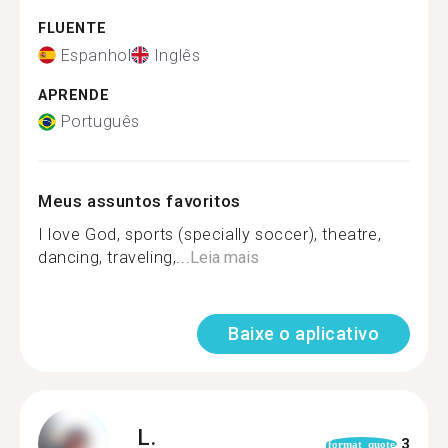
FLUENTE
Espanhol
Inglês
APRENDE
Português
Meus assuntos favoritos
I love God, sports (specially soccer), theatre,
dancing, traveling,...
Leia mais
Baixe o aplicativo
L.
3
format_quote