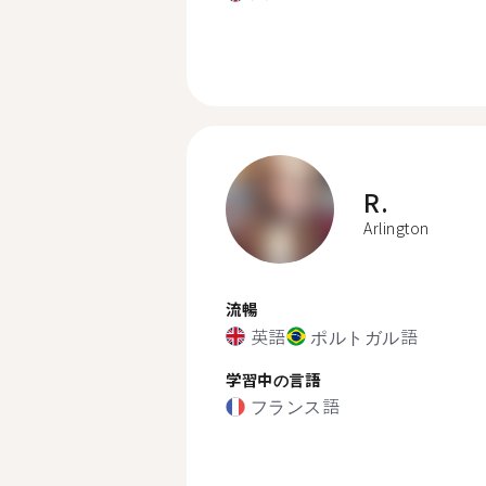
R.
Arlington
流暢
英語
ポルトガル語
学習中の言語
フランス語