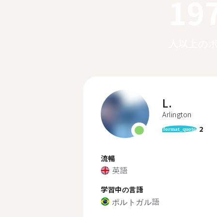
19
人以上の
L.
Arlington
2
format_quote
流暢
英語
学習中の言語
ポルトガル語