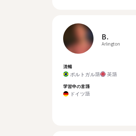
B.
Arlington
流暢
ポルトガル語
英語
学習中の言語
ドイツ語