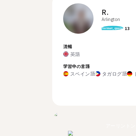
R.
Arlington
13
format_quote
流暢
英語
学習中の言語
スペイン語
タガログ語
アーリントン