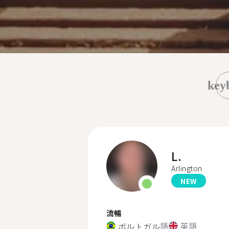
key
L.
Arlington
NEW
流暢
ポルトガル語
英語