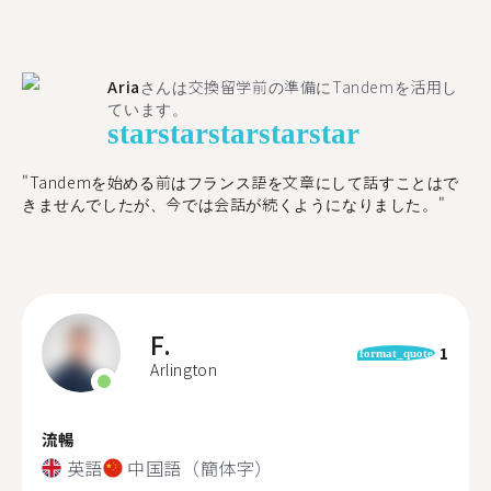
Aria
さんは交換留学前の準備にTandemを活用し
ています。
star
star
star
star
star
"​​Tandemを始める前はフランス語を文章にして話すことはで
きませんでしたが、今では会話が続くようになりました。"
F.
1
format_quote
Arlington
流暢
英語
中国語（簡体字）