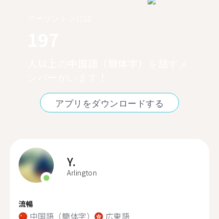
アーリントンには
197
人以上の中国語（簡体字）を話すメ
ンバーがいます！
アプリをダウンロードする
Y.
Arlington
流暢
中国語（簡体字）
広東語