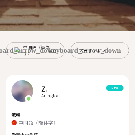
中国語（簡体
oard_arrow_down
keyboard_arrow_down
アーリントン
字）
Z.
NEW
Arlington
流暢
中国語（簡体字）
学習中の言語