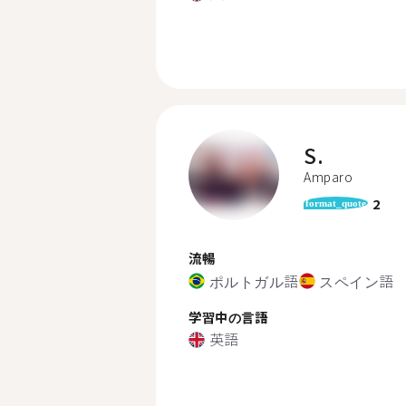
S.
Amparo
2
format_quote
流暢
ポルトガル語
スペイン語
学習中の言語
英語