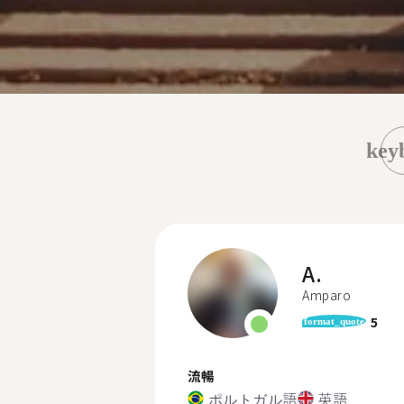
key
A.
Amparo
5
format_quote
流暢
ポルトガル語
英語