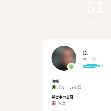
61
人以上の
D.
Amparo
1
format_quote
流暢
ポルトガル語
学習中の言語
英語