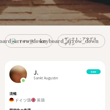
ザンクト・アウグス
oard_arrow_down
keyboard_arrow_down
ドイツ語
ティン
J.
NEW
Sankt Augustin
流暢
ドイツ語
英語
学習中の言語