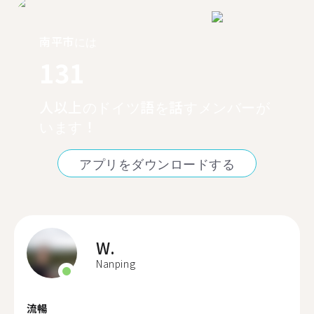
南平市には
131
人以上のドイツ語を話すメンバーが
います！
アプリをダウンロードする
W.
Nanping
流暢