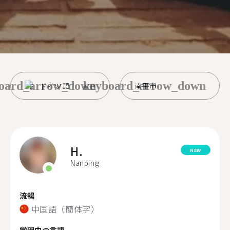
oard_arrow_down
keyboard_arrow_down
ドイツ語
南平市
H.
NEW
Nanping
流暢
中国語（簡体字）
学習中の言語