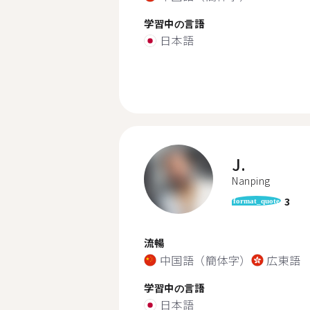
学習中の言語
日本語
J.
Nanping
3
format_quote
流暢
中国語（簡体字）
広東語
学習中の言語
日本語