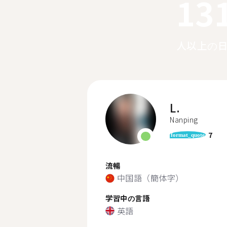
13
人以上の
L.
Nanping
7
format_quote
流暢
中国語（簡体字）
学習中の言語
英語