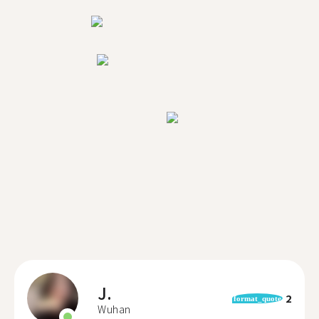
J.
2
format_quote
Wuhan