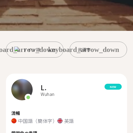
oard_arrow_down
keyboard_arrow_down
ドイツ語
武漢市
L.
NEW
Wuhan
流暢
中国語（簡体字）
英語
学習中の言語