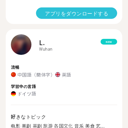
アプリをダウンロードする
L.
NEW
Wuhan
流暢
中国語（簡体字）
英語
学習中の言語
ドイツ語
好きなトピック
电影 美剧 英剧 旅游 各国文化 音乐 美食 艺...