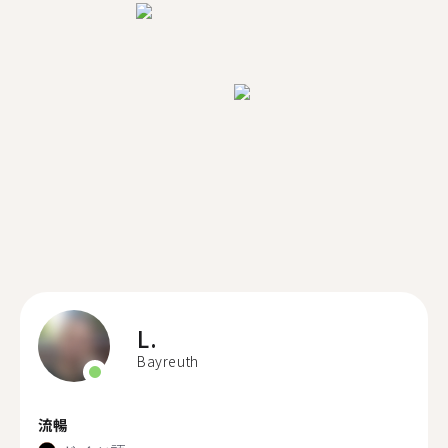
L.
Bayreuth
流暢