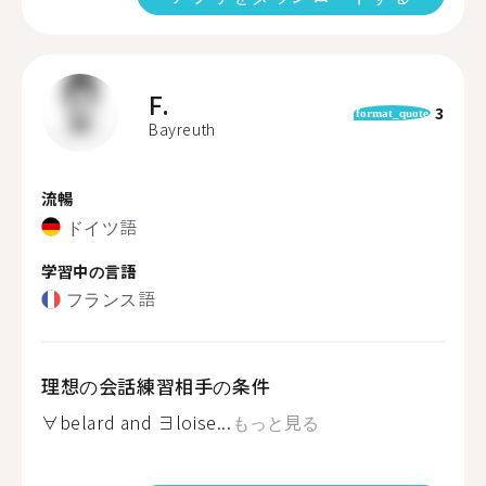
F.
3
format_quote
Bayreuth
流暢
ドイツ語
学習中の言語
フランス語
理想の会話練習相手の条件
∀belard and ∃loise...
もっと見る