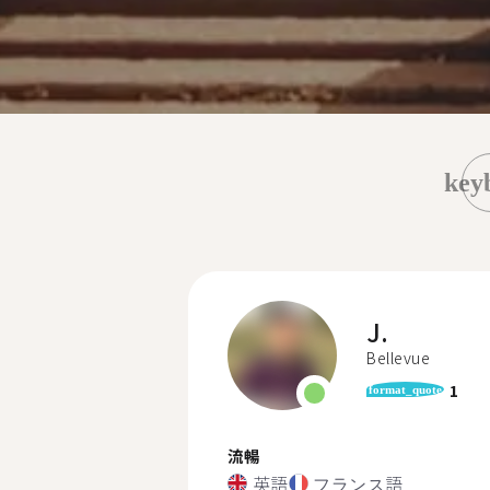
key
J.
Bellevue
1
format_quote
流暢
英語
フランス語