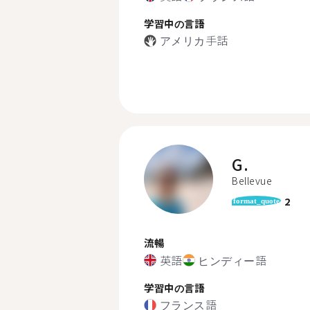
学習中の言語
アメリカ手話
G.
Bellevue
2
format_quote
流暢
英語
ヒンディー語
学習中の言語
フランス語