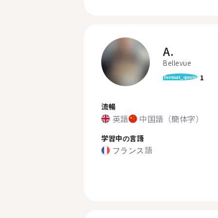
A.
Bellevue
1
format_quote
流暢
英語
中国語（簡体字）
学習中の言語
フランス語