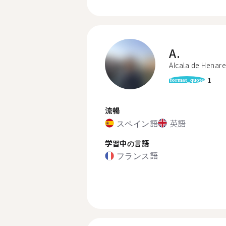
A.
Alcala de Henare
1
format_quote
流暢
スペイン語
英語
学習中の言語
フランス語