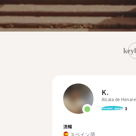
key
K.
Alcala de Henare
3
format_quote
流暢
スペイン語