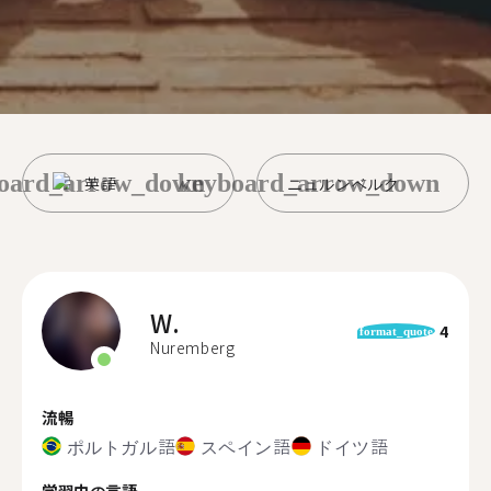
oard_arrow_down
keyboard_arrow_down
英語
ニュルンベルク
W.
4
format_quote
Nuremberg
流暢
ポルトガル語
スペイン語
ドイツ語
学習中の言語