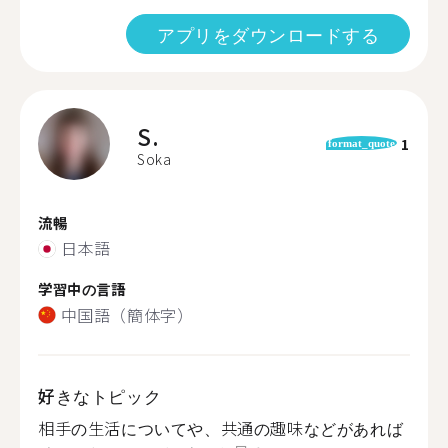
アプリをダウンロードする
S.
1
format_quote
Soka
流暢
日本語
学習中の言語
中国語（簡体字）
好きなトピック
相手の生活についてや、共通の趣味などがあれば