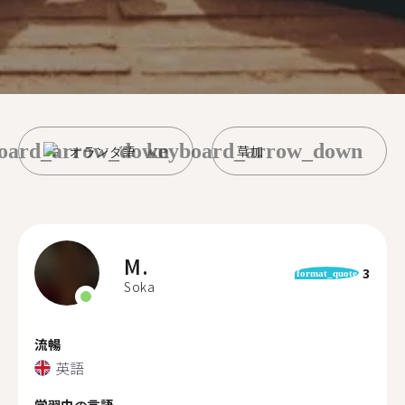
oard_arrow_down
keyboard_arrow_down
オランダ語
草加
M.
3
format_quote
Soka
流暢
英語
学習中の言語