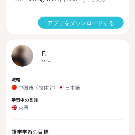
アプリをダウンロードする
F.
Soka
流暢
中国語（簡体字）
日本語
学習中の言語
英語
語学学習の目標