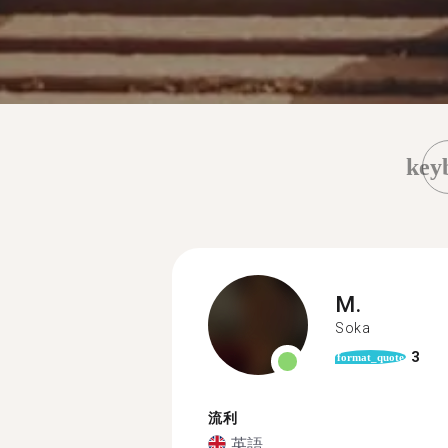
key
M.
Soka
3
format_quote
流利
英語