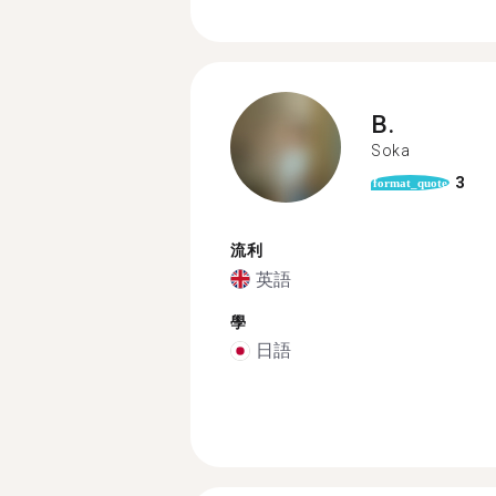
B.
Soka
3
format_quote
流利
英語
學
日語