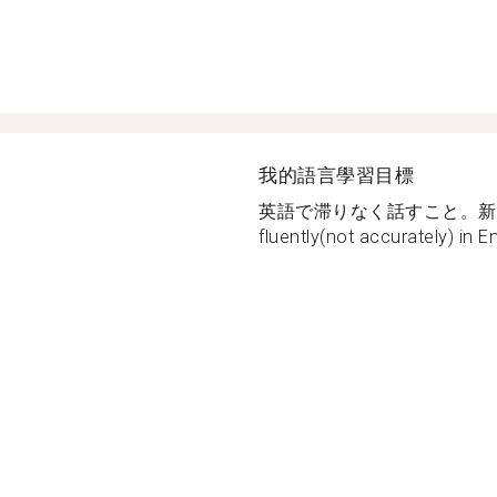
我的語言學習目標
英語で滞りなく話すこと。新しい
fluently(not accurately) in Eng