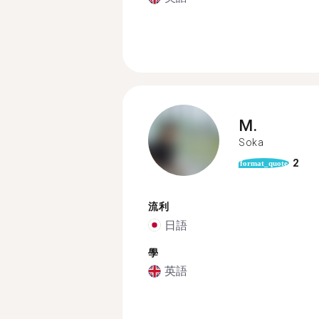
M.
Soka
2
format_quote
流利
日語
學
英語