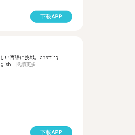
下載APP
言語に挑戦。chatting
lish....
閱讀更多
下載APP