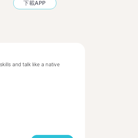
下載APP
ills and talk like a native