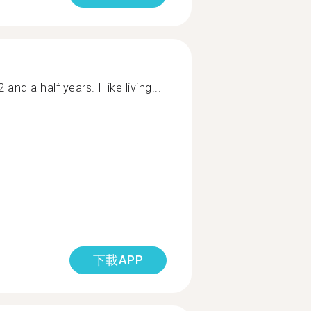
 and a half years. I like living...
下載APP