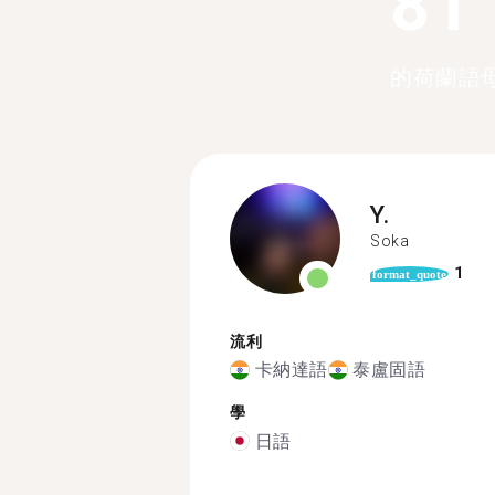
81
的荷蘭語
Y.
Soka
1
format_quote
流利
卡納達語
泰盧固語
學
日語