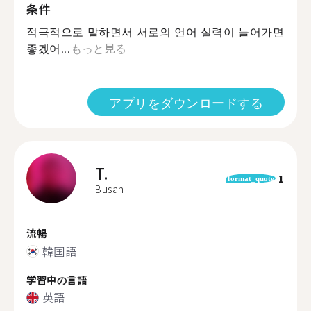
条件
적극적으로 말하면서 서로의 언어 실력이 늘어가면
좋겠어...
もっと見る
アプリをダウンロードする
T.
1
format_quote
Busan
流暢
韓国語
学習中の言語
英語