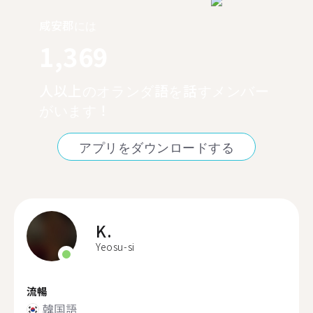
咸安郡には
1,369
人以上のオランダ語を話すメンバー
がいます！
アプリをダウンロードする
K.
Yeosu-si
流暢
韓国語