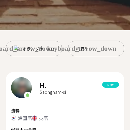
oard_arrow_down
keyboard_arrow_down
オランダ語
咸安郡
H.
NEW
Seongnam-si
流暢
韓国語
英語
学習中の言語