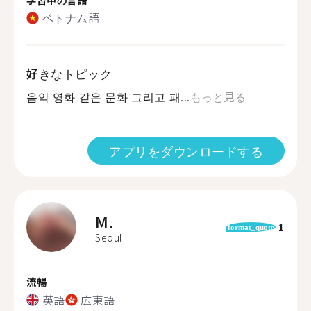
ベトナム語
好きなトピック
음악 영화 같은 문화 그리고 패...
もっと見る
アプリをダウンロードする
M.
1
format_quote
Seoul
流暢
英語
広東語