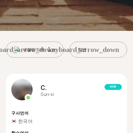
oard_arrow_down
keyboard_arrow_down
네덜란드어
함안
C.
NEW
Guri-si
구사언어
한국어