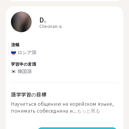
D.
Cheonan-si
流暢
ロシア語
学習中の言語
韓国語
語学学習の目標
Научиться общению на корейском языке,
понимать собеседника и...
もっと見る