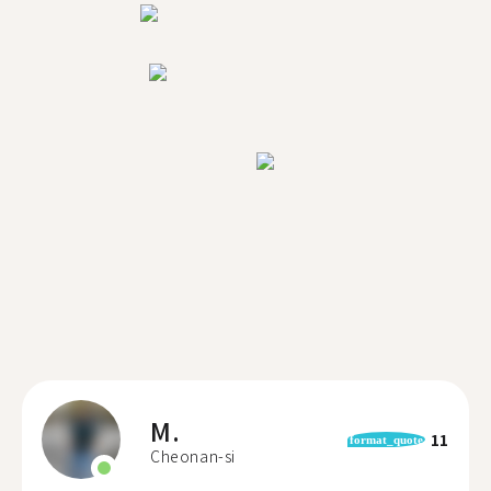
M.
11
format_quote
Cheonan-si