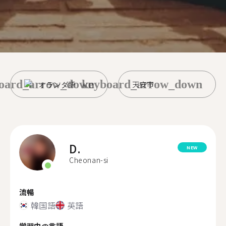
oard_arrow_down
keyboard_arrow_down
オランダ語
天安市
D.
NEW
Cheonan-si
流暢
韓国語
英語
学習中の言語