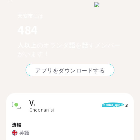
天安市には
484
人以上のオランダ語を話すメンバー
がいます！
アプリをダウンロードする
V.
3
format_quote
Cheonan-si
流暢
英語