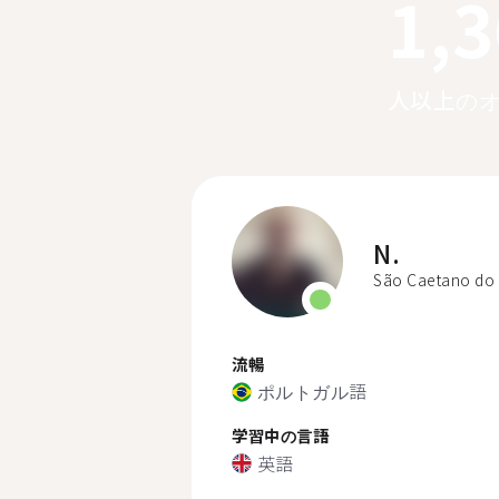
1,
人以上の
N.
São Caetano do 
流暢
ポルトガル語
学習中の言語
英語