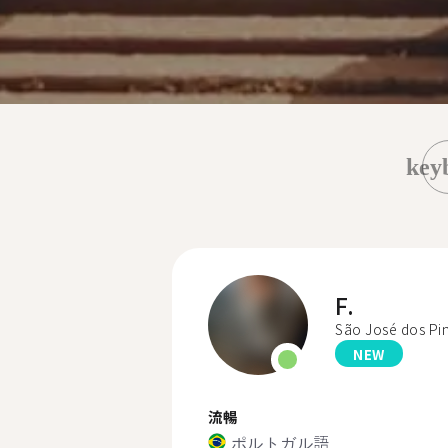
key
F.
São José dos Pi
NEW
流暢
ポルトガル語