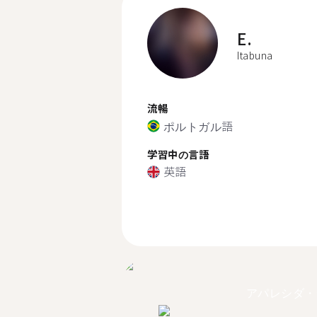
E.
Itabuna
流暢
ポルトガル語
学習中の言語
英語
アパレシダ・