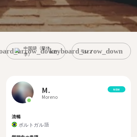
中国語（簡体
oard_arrow_down
keyboard_arrow_down
モレノ
字）
M.
NEW
Moreno
流暢
ポルトガル語
学習中の言語