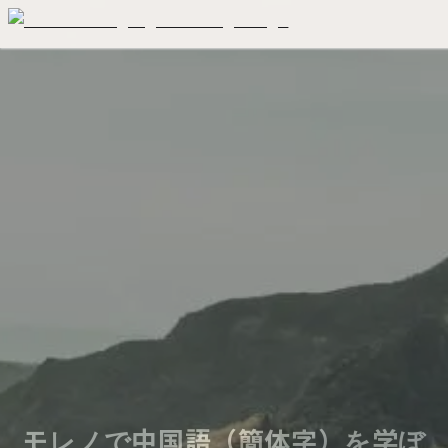
モレノで中国語（簡体字）を学ぼ