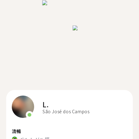
L.
São José dos Campos
流暢