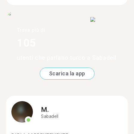
Trova più di
105
utenti che parlano turco a Sabadell
Scarica la app
M.
Sabadell