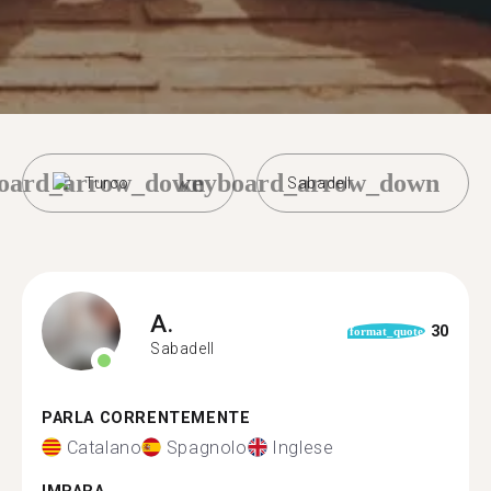
oard_arrow_down
keyboard_arrow_down
Turco
Sabadell
A.
30
format_quote
Sabadell
PARLA CORRENTEMENTE
Catalano
Spagnolo
Inglese