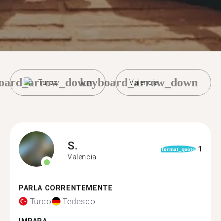
oard_arrow_down
keyboard_arrow_down
Turco
Valencia
S.
1
format_quote
Valencia
PARLA CORRENTEMENTE
Turco
Tedesco