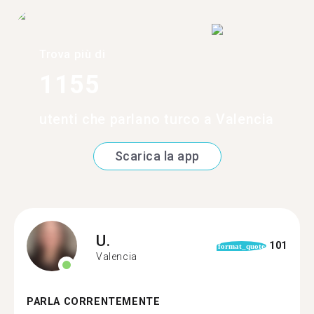
Trova più di
1155
utenti che parlano turco a Valencia
Scarica la app
U.
101
format_quote
Valencia
PARLA CORRENTEMENTE