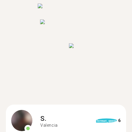
S.
6
format_quote
Valencia