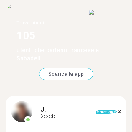
Trova più di
105
utenti che parlano francese a
Sabadell
Scarica la app
J.
2
format_quote
Sabadell