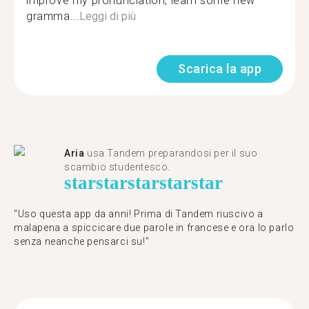
improve my pronunciation, learn some new
gramma...
Leggi di più
Scarica la app
Aria
usa Tandem preparandosi per il suo
scambio studentesco.
star
star
star
star
star
"Uso questa app da anni! Prima di Tandem riuscivo a
malapena a spiccicare due parole in francese e ora lo parlo
senza neanche pensarci su!"