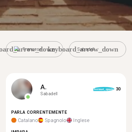
oard_arrow_down
keyboard_arrow_down
Francese
Sabadell
A.
30
format_quote
Sabadell
PARLA CORRENTEMENTE
Catalano
Spagnolo
Inglese