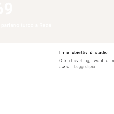
69
e parlano turco a Rezé
I miei obiettivi di studio
Often travellling, I want to
about...
Leggi di più