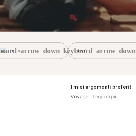
board_arrow_down
keyboard_arrow_down
Turco
Rezé
I miei argomenti preferiti
Voyage...
Leggi di più