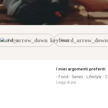
board_arrow_down
keyboard_arrow_down
Russo
Rezé
I miei argomenti preferiti
- Food - Series - Lifestyle - C
Leggi di più