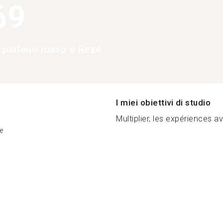
69
e parlano russo a Rezé
I miei obiettivi di studio
Multiplier, les expériences a
e