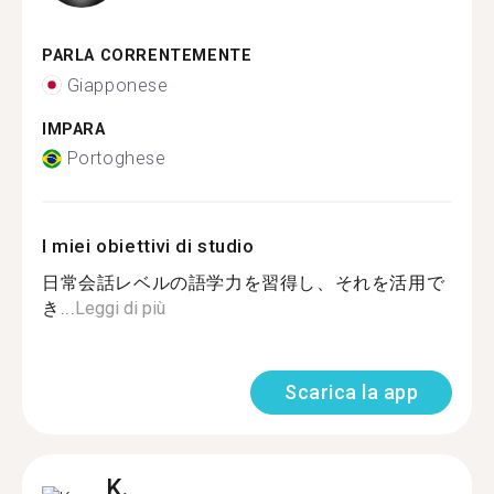
PARLA CORRENTEMENTE
Giapponese
IMPARA
Portoghese
I miei obiettivi di studio
日常会話レベルの語学力を習得し、それを活用で
き...
Leggi di più
Scarica la app
K.