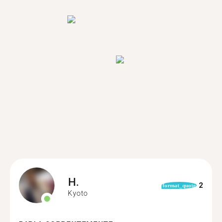
H.
2
format_quote
Kyoto