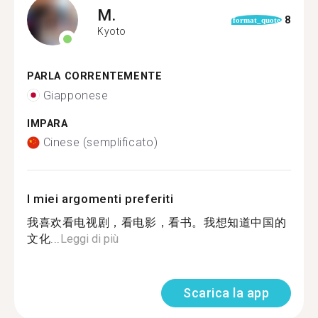
M.
8
format_quote
Kyoto
PARLA CORRENTEMENTE
Giapponese
IMPARA
Cinese (semplificato)
I miei argomenti preferiti
我喜欢看电视剧，看电影，看书。我想知道中国的
文化...
Leggi di più
Scarica la app