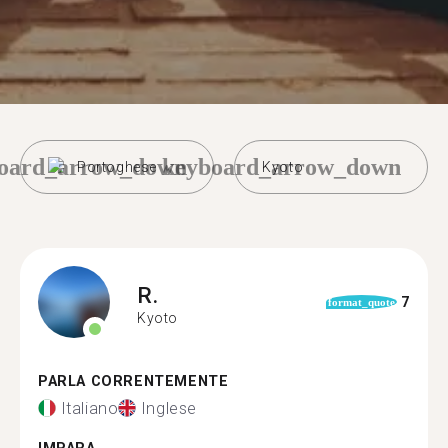
oard_arrow_down
keyboard_arrow_down
Portoghese
Kyoto
R.
7
format_quote
Kyoto
PARLA CORRENTEMENTE
Italiano
Inglese