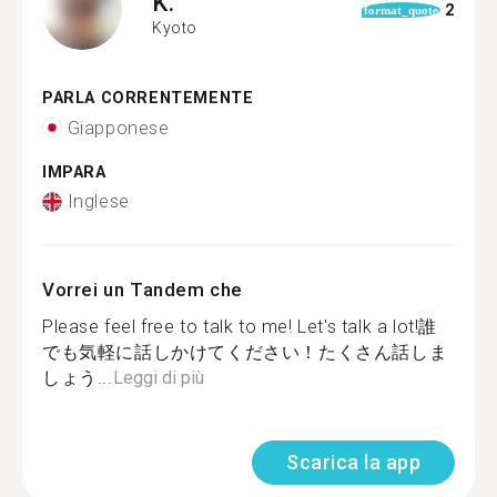
K.
2
format_quote
Kyoto
PARLA CORRENTEMENTE
Giapponese
IMPARA
Inglese
Vorrei un Tandem che
Please feel free to talk to me! Let's talk a lot!誰
でも気軽に話しかけてください！たくさん話しま
しょう...
Leggi di più
Scarica la app