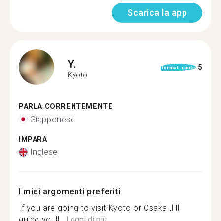
Scarica la app
Y.
5
format_quote
Kyoto
PARLA CORRENTEMENTE
Giapponese
IMPARA
Inglese
I miei argomenti preferiti
If you are going to visit Kyoto or Osaka ,I'll
guide you!!...
Leggi di più