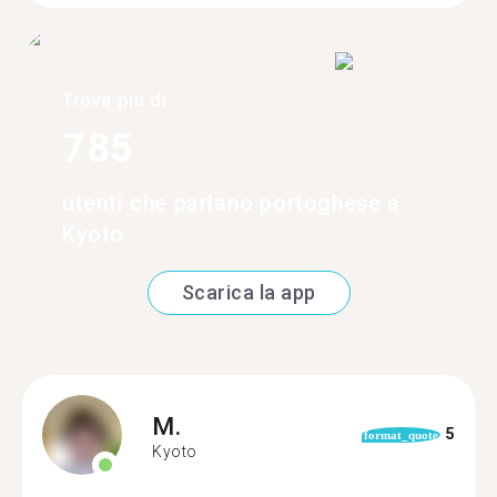
Trova più di
785
utenti che parlano portoghese a
Kyoto
Scarica la app
M.
5
format_quote
Kyoto