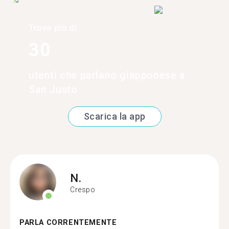
Trova più di
30
utenti che parlano giapponese a
San Justo
Scarica la app
N.
Crespo
PARLA CORRENTEMENTE