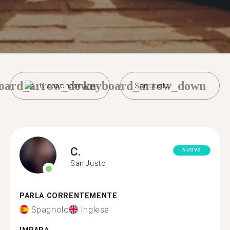
oard_arrow_down
keyboard_arrow_down
Giapponese
San Justo
C.
NUOVO
San Justo
PARLA CORRENTEMENTE
Spagnolo
Inglese