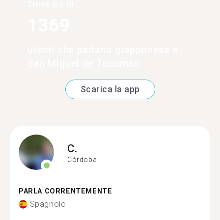
Trova più di
1369
utenti che parlano giapponese a
San Miguel de Tucumán
Scarica la app
C.
Córdoba
PARLA CORRENTEMENTE
Spagnolo