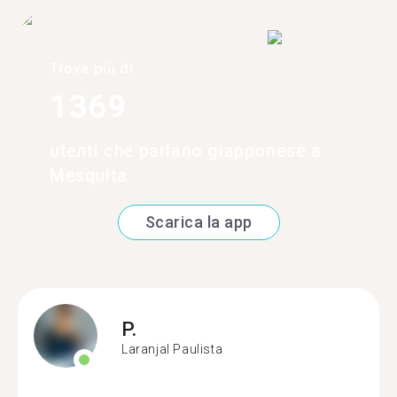
Trova più di
1369
utenti che parlano giapponese a
Mesquita
Scarica la app
P.
Laranjal Paulista