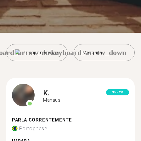
oard_arrow_down
keyboard_arrow_down
Giapponese
Mesquita
K.
NUOVO
Manaus
PARLA CORRENTEMENTE
Portoghese