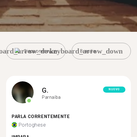
oard_arrow_down
keyboard_arrow_down
Giapponese
Brasilia
G.
NUOVO
Parnaíba
PARLA CORRENTEMENTE
Portoghese