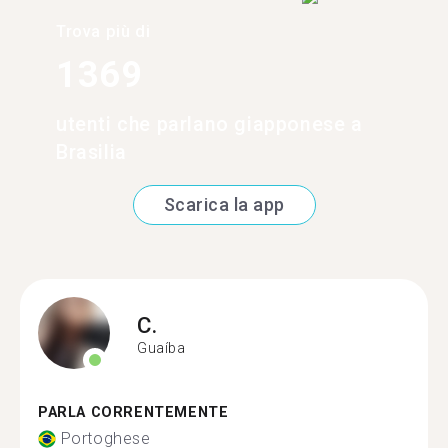
Trova più di
1369
utenti che parlano giapponese a
Brasilia
Scarica la app
C.
Guaíba
PARLA CORRENTEMENTE
Portoghese