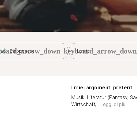
board_arrow_down
keyboard_arrow_down
Giapponese
Lehrte
I miei argomenti preferiti
Musik, Literatur (Fantasy, S
Wirtschaft,...
Leggi di più