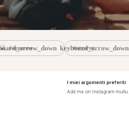
board_arrow_down
keyboard_arrow_down
Giapponese
Weingarten
I miei argomenti preferiti
Add me on Instagram mutlu.