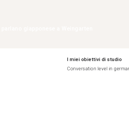
e parlano giapponese a Weingarten
I miei obiettivi di studio
Conversation level in german