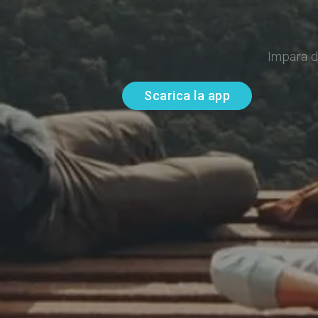
Impara d
Scarica la app