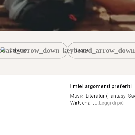
board_arrow_down
keyboard_arrow_down
Coreano
Lehrte
I miei argomenti preferiti
Musik, Literatur (Fantasy, S
Wirtschaft,...
Leggi di più