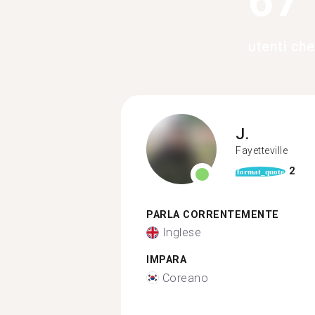
67
utenti ch
J.
Fayetteville
2
format_quote
PARLA CORRENTEMENTE
Inglese
IMPARA
Coreano