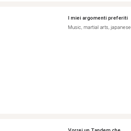
I miei argomenti preferiti
Music, martial arts, japanese 
Vorrei un Tandem che