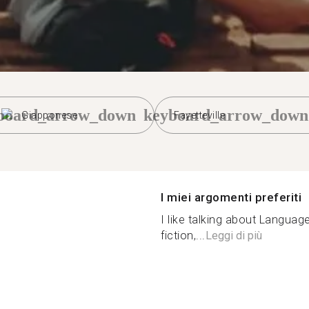
board_arrow_down
keyboard_arrow_down
Giapponese
Fayetteville
I miei argomenti preferiti
I like talking about Language
fiction,...
Leggi di più