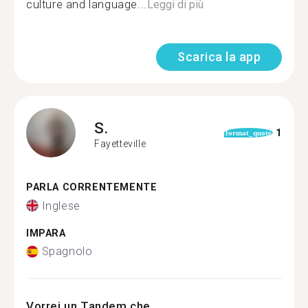
culture and language...
Leggi di più
Scarica la app
S.
1
format_quote
Fayetteville
PARLA CORRENTEMENTE
Inglese
IMPARA
Spagnolo
Vorrei un Tandem che