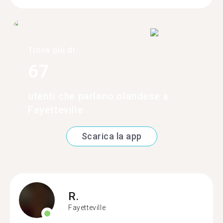
Trova più di
67
utenti che parlano olandese a
Fayetteville
Scarica la app
R.
Fayetteville