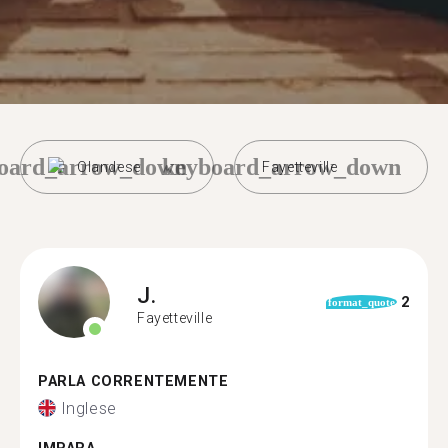
oard_arrow_down
keyboard_arrow_down
Olandese
Fayetteville
J.
2
format_quote
Fayetteville
PARLA CORRENTEMENTE
Inglese