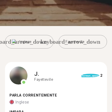
oard_arrow_down
keyboard_arrow_down
Inglese
Fayetteville
J.
2
format_quote
Fayetteville
PARLA CORRENTEMENTE
Inglese