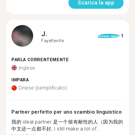
Scarica la app
J.
1
format_quote
Fayetteville
PARLA CORRENTEMENTE
Inglese
IMPARA
Cinese (semplificato)
Partner perfetto per uno scambio linguistico
我的 ideal partner 是一个很有耐性的人（因为我的
中文还一点都不好, I still make a lot of...