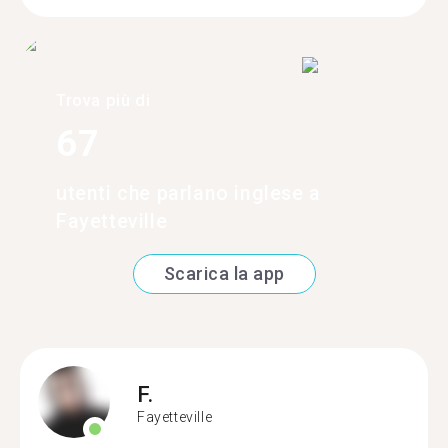
Trova più di
67
utenti che parlano inglese a
Fayetteville
Scarica la app
F.
Fayetteville