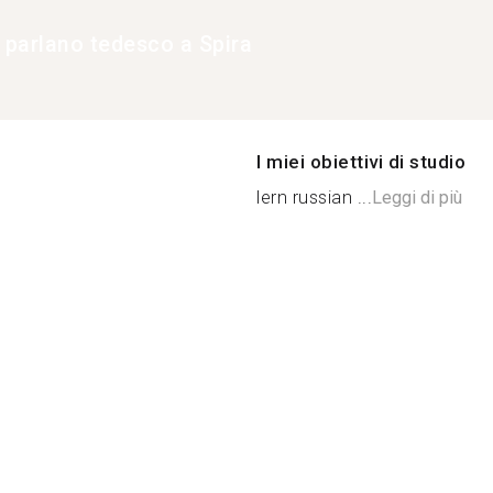
e parlano tedesco a Spira
I miei obiettivi di studio
lern russian ...
Leggi di più