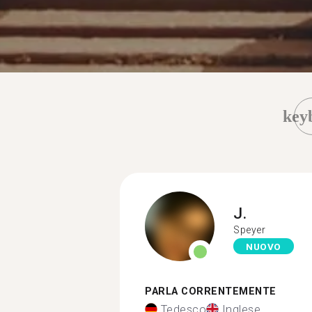
key
J.
Speyer
NUOVO
PARLA CORRENTEMENTE
Tedesco
Inglese