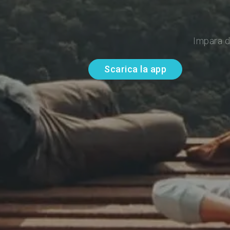
Impara d
Scarica la app