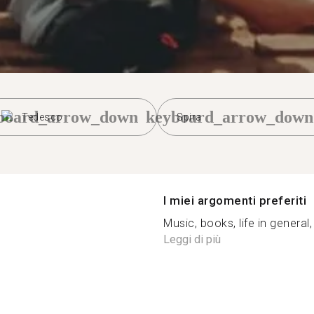
board_arrow_down
keyboard_arrow_down
Tedesco
Spira
I miei argomenti preferiti
Music, books, life in general, 
Leggi di più