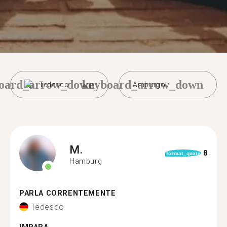
oard_arrow_down
keyboard_arrow_down
Tedesco
Amburgo
M.
8
format_quote
Hamburg
PARLA CORRENTEMENTE
Tedesco