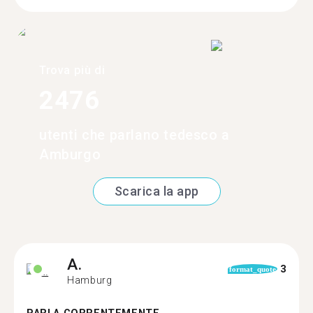
Trova più di
2476
utenti che parlano tedesco a
Amburgo
Scarica la app
A.
3
format_quote
Hamburg