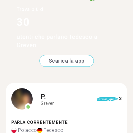
Trova più di
30
utenti che parlano tedesco a
Greven
Scarica la app
P.
3
format_quote
Greven
PARLA CORRENTEMENTE
Polacco
Tedesco