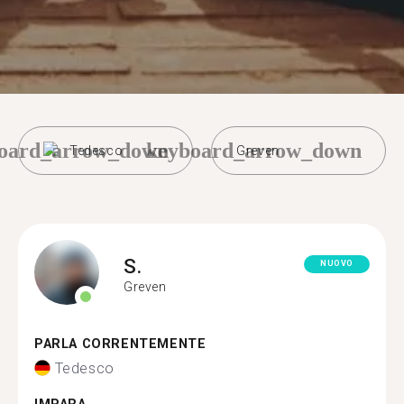
oard_arrow_down
keyboard_arrow_down
Tedesco
Greven
S.
NUOVO
Greven
PARLA CORRENTEMENTE
Tedesco