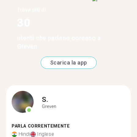
Trova più di
30
utenti che parlano coreano a
Greven
Scarica la app
S.
Greven
PARLA CORRENTEMENTE
Hindi
Inglese