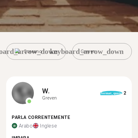
oard_arrow_down
keyboard_arrow_down
Coreano
Greven
W.
2
format_quote
Greven
PARLA CORRENTEMENTE
Arabo
Inglese