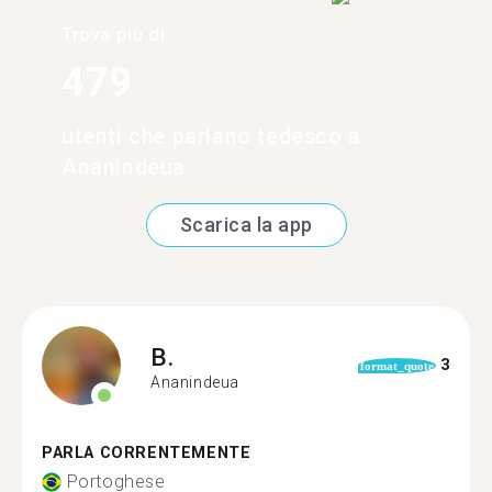
Trova più di
479
utenti che parlano tedesco a
Ananindeua
Scarica la app
B.
3
format_quote
Ananindeua
PARLA CORRENTEMENTE
Portoghese