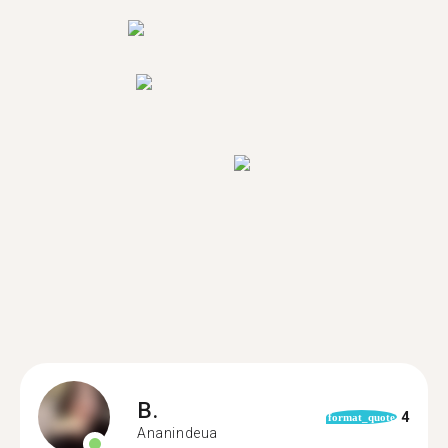
B.
4
format_quote
Ananindeua