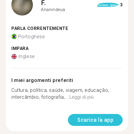
F.
3
format_quote
Ananindeua
PARLA CORRENTEMENTE
Portoghese
IMPARA
Inglese
I miei argomenti preferiti
Cultura, política, saúde, viagem, educação,
intercâmbio, fotografia,...
Leggi di più
Scarica la app