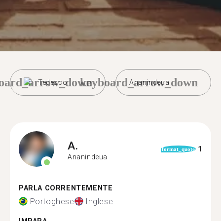
oard_arrow_down
keyboard_arrow_down
Tedesco
Ananindeua
A.
1
format_quote
Ananindeua
PARLA CORRENTEMENTE
Portoghese
Inglese