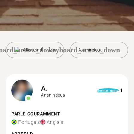
oard_arrow_down
keyboard_arrow_down
Allemand
Ananindeua
A.
1
format_quote
Ananindeua
PARLE COURAMMENT
Portugais
Anglais