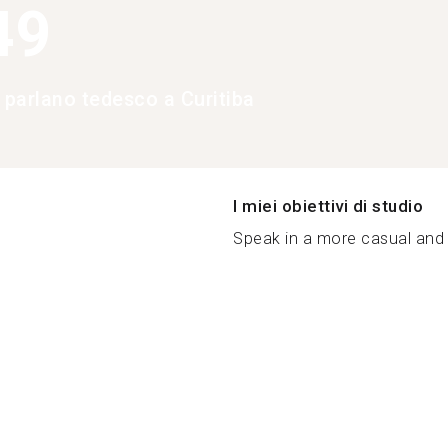
49
 parlano tedesco a Curitiba
I miei obiettivi di studio
Speak in a more casual and f