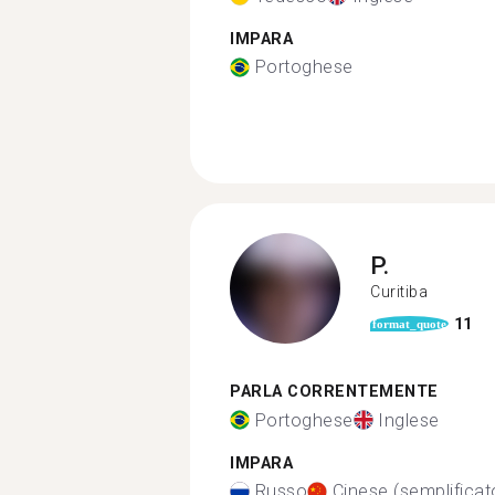
IMPARA
Portoghese
P.
Curitiba
11
format_quote
PARLA CORRENTEMENTE
Portoghese
Inglese
IMPARA
Russo
Cinese (semplificat