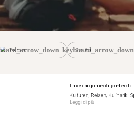
board_arrow_down
keyboard_arrow_down
Tedesco
Curitiba
I miei argomenti preferiti
Kulturen, Reisen, Kulinarik, 
Leggi di più