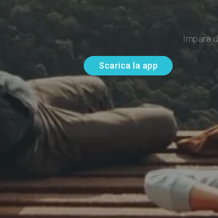
Impara d
Scarica la app