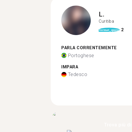
L.
Curitiba
2
format_quote
PARLA CORRENTEMENTE
Portoghese
IMPARA
Tedesco
Trova più di