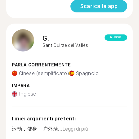
Scarica la app
G.
NUOVO
Sant Quirze del Vallès
PARLA CORRENTEMENTE
Cinese (semplificato)
Spagnolo
IMPARA
Inglese
I miei argomenti preferiti
运动，健身，户外活...
Leggi di più