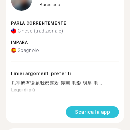
Barcelona
PARLA CORRENTEMENTE
Cinese (tradizionale)
IMPARA
Spagnolo
I miei argomenti preferiti
几乎所有话题我都喜欢 漫画 电影 明星 电...
Leggi di più
Scarica la app