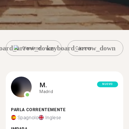
oard_arrow_down
keyboard_arrow_down
Olandese
Cáceres
M.
NUOVO
Madrid
PARLA CORRENTEMENTE
Spagnolo
Inglese