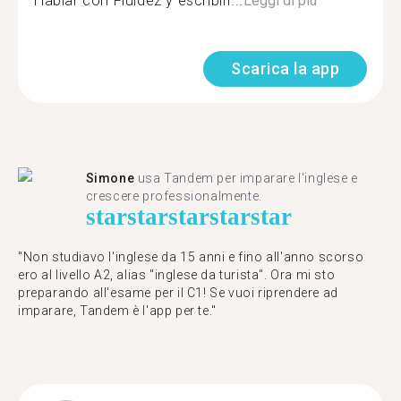
Hablar con Fluidez y escribirl...
Leggi di più
Scarica la app
Simone
usa Tandem per imparare l'inglese e
crescere professionalmente.
star
star
star
star
star
"Non studiavo l'inglese da 15 anni e fino all'anno scorso
ero al livello A2, alias "inglese da turista". Ora mi sto
preparando all'esame per il C1! Se vuoi riprendere ad
imparare, Tandem è l'app per te."