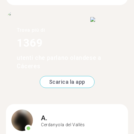
Trova più di
1369
utenti che parlano olandese a
Cáceres
Scarica la app
A.
Cerdanyola del Vallès